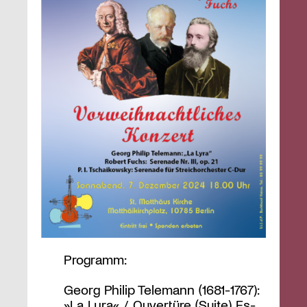
Programm:
Georg Philip Telemann (1681-1767):
»La Lyra« / Ouvertüre (Suite) Es-