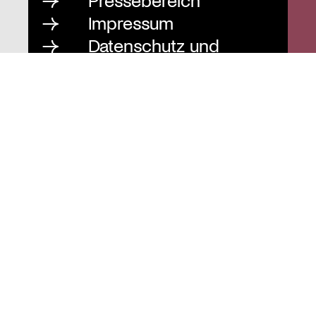
Impressum
Datenschutz und
Barrierefreiheit
Instagram
Stiftung St. Matthäus
Geschäftsstelle
Auguststraße 80
10117 Berlin
T
030 / 283 952 83
F
030 / 283 951 87
info@stiftung-stmatthaeus.de