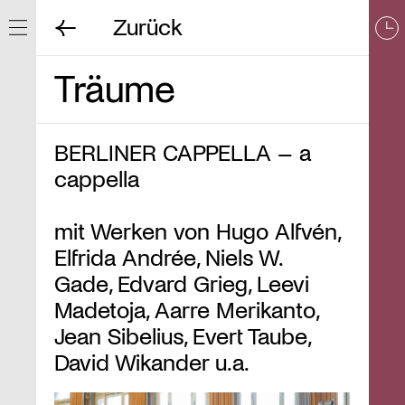
Zurück
Navigation ein/ausblenden
Träume
BERLINER CAPPELLA – a
cappella
mit Werken von Hugo Alfvén,
Elfrida Andrée, Niels W.
Gade, Edvard Grieg, Leevi
Madetoja, Aarre Merikanto,
Jean Sibelius, Evert Taube,
David Wikander u.a.