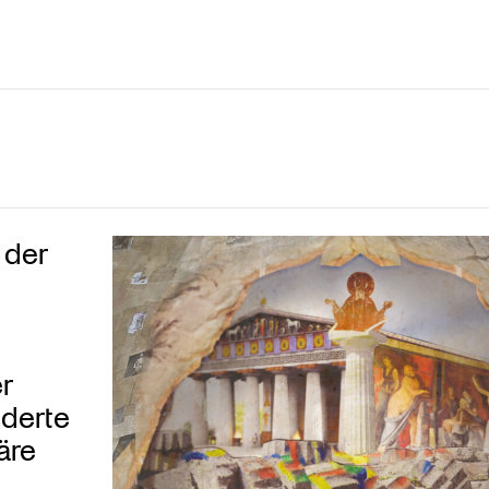
 der
r
derte
äre