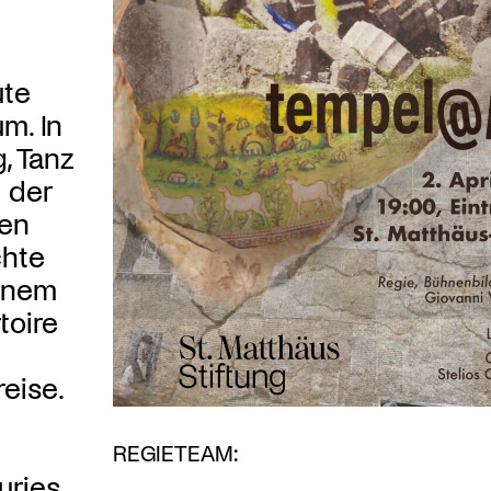
ute
m. In
, Tanz
 der
nen
chte
einem
toire
eise.
REGIETEAM:
ries,