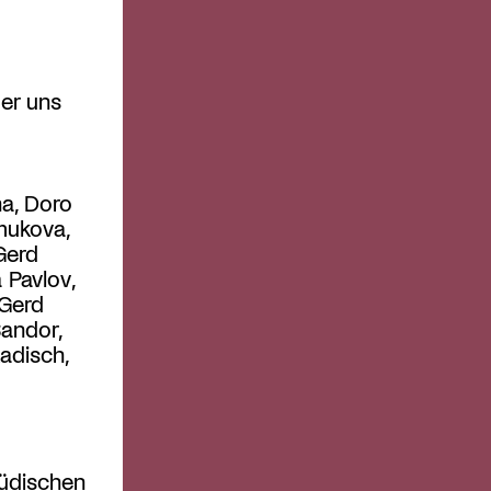
er uns
na, Doro
mukova,
Gerd
a Pavlov,
 Gerd
andor,
adisch,
jüdischen