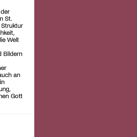
 der
n St.
 Struktur
hkeit,
die Welt
 Bildern
mer
auch an
in
ung,
hen Gott