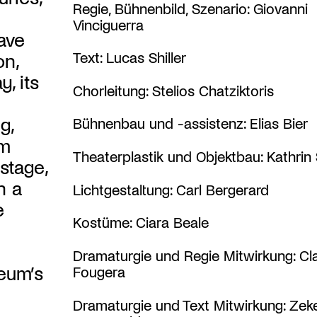
Regie, Bühnenbild, Szenario: Giovanni
Vinciguerra
ave
Text: Lucas Shiller
on,
, its
Chorleitung: Stelios Chatziktoris
g,
Bühnenbau und -assistenz: Elias Bier
om
Theaterplastik und Objektbau: Kathrin
stage,
h a
Lichtgestaltung: Carl Bergerard
e
Kostüme: Ciara Beale
Dramaturgie und Regie Mitwirkung: Cla
eum’s
Fougera
Dramaturgie und Text Mitwirkung: Zek