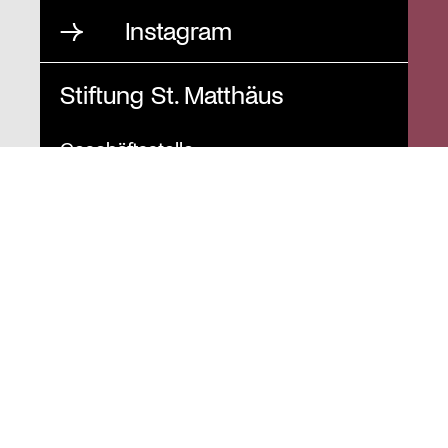
Instagram
Stiftung St. Matthäus
Geschäftsstelle
Auguststraße 80
10117 Berlin
T
030 / 283 952 83
F
030 / 283 951 87
info@stiftung-stmatthaeus.de
St. Matthäus-Kirche
Kulturforum Berlin
Matthäikirchplatz
10785 Berlin