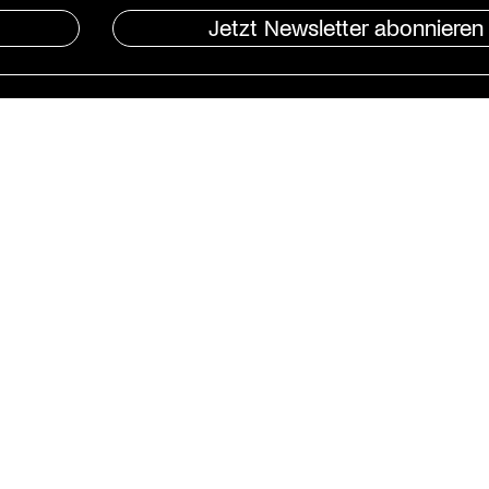
Jetzt Newsletter abonnieren
Instagram
St. Matthäus-Kirche
Kulturforum Berlin
Matthäikirchplatz
10785 Berlin
T
030 / 262 120 2