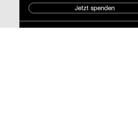
Jetzt spenden
Pressebereich
Impressum
Datenschutz und
Barrierefreiheit
Stiftung St. Matthäus
Geschäftsstelle
Auguststraße 80
10117 Berlin
T
030 / 283 952 83