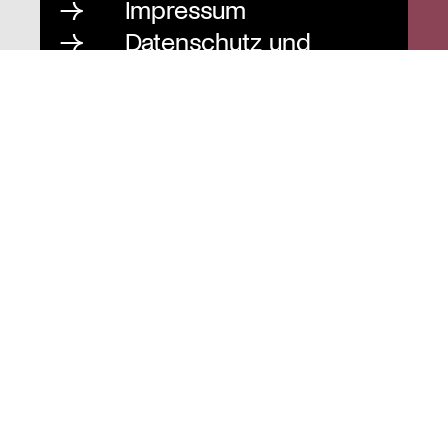
Impressum
Datenschutz und
Barrierefreiheit
Instagram
Stiftung St. Matthäus
Geschäftsstelle
Auguststraße 80
10117 Berlin
T
030 / 283 952 83
F
030 / 283 951 87
info@stiftung-stmatthaeus.de
St. Matthäus-Kirche