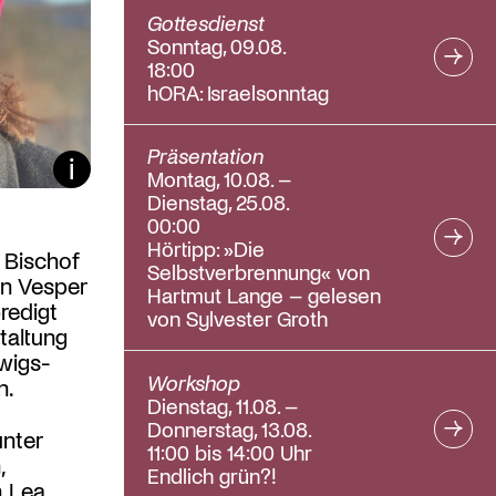
Gottesdienst
Sonntag, 09.08.
18:00
hORA: Israelsonntag
Präsentation
Bildunterschrift ein/aus
Montag, 10.08. –
Dienstag, 25.08.
00:00
Hörtipp: »Die
 Bischof
Selbstverbrennung« von
en Vesper
Hartmut Lange – gelesen
redigt
von Sylvester Groth
taltung
wigs-
Workshop
n.
Dienstag, 11.08. –
Donnerstag, 13.08.
unter
11:00 bis 14:00 Uhr
,
Endlich grün?!
n Lea