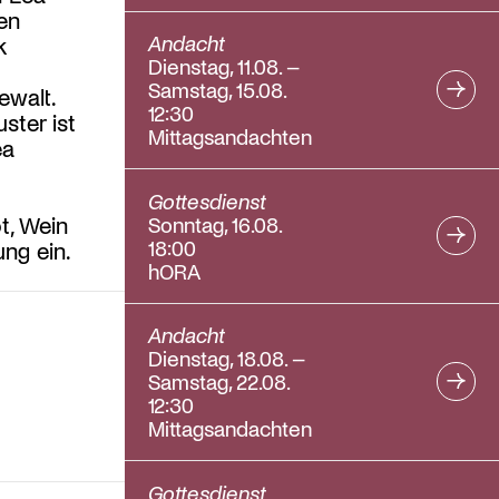
en
Andacht
k
Dienstag, 11.08. –
Samstag, 15.08.
ewalt.
12:30
ster ist
Mittagsandachten
ea
Gottesdienst
Sonntag, 16.08.
t, Wein
18:00
ng ein.
hORA
Andacht
Dienstag, 18.08. –
Samstag, 22.08.
12:30
Mittagsandachten
Gottesdienst