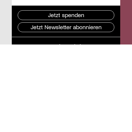
Jetzt spenden
Jetzt Newsletter abonnieren
Pressebereich
Impressum
Datenschutz und
Barrierefreiheit
Instagram
Stiftung St. Matthäus
Geschäftsstelle
Auguststraße 80