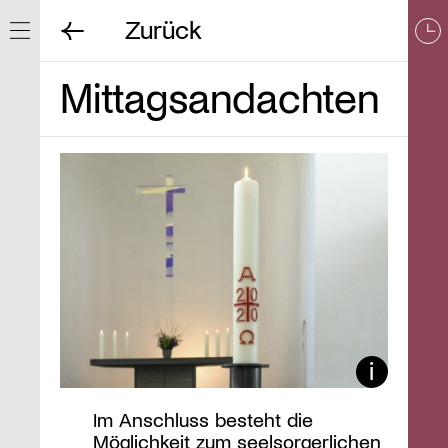
Zurück
Navigation ein/ausblenden
Mittagsandachten
Im Anschluss besteht die
Möglichkeit zum seelsorgerlichen