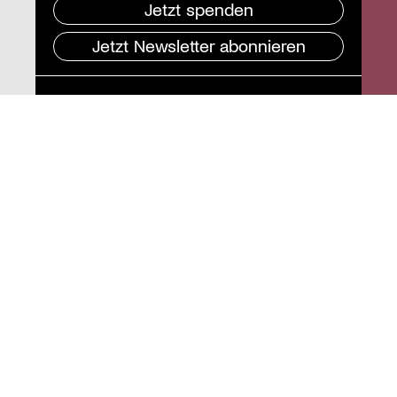
Jetzt spenden
Jetzt Newsletter abonnieren
Pressebereich
Impressum
Datenschutz und
Barrierefreiheit
Instagram
Stiftung St. Matthäus
Geschäftsstelle
Auguststraße 80
10117 Berlin