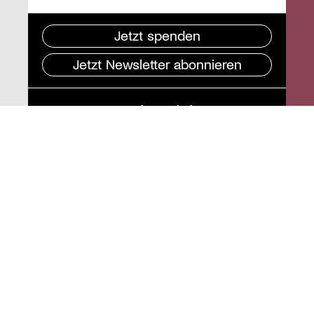
Jetzt spenden
Jetzt Newsletter abonnieren
Pressebereich
Impressum
Datenschutz und
Barrierefreiheit
Instagram
Stiftung St. Matthäus
Geschäftsstelle
Auguststraße 80