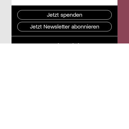
Jetzt spenden
Jetzt Newsletter abonnieren
Pressebereich
Impressum
Datenschutz und
Barrierefreiheit
Instagram
Stiftung St. Matthäus
Geschäftsstelle
Auguststraße 80