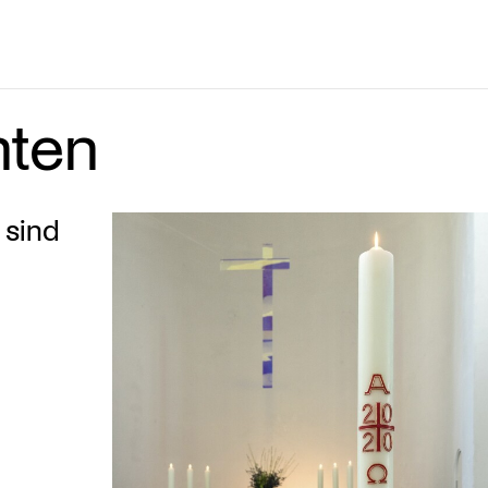
hten
 sind