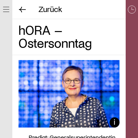
Zurück
Navigation ein/ausblenden
hORA –
Ostersonntag
Predigt: Generalsuperintendentin