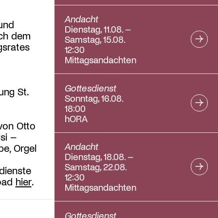
Andacht
und
Dienstag, 11.08. –
ach dem
Samstag, 15.08.
gsrates
12:30
Mittagsandachten
Gottesdienst
ung St.
Sonntag, 16.08.
18:00
hORA
von Otto
si –
Andacht
e, Orgel
Dienstag, 18.08. –
Samstag, 22.08.
dienste
12:30
load
hier
.
Mittagsandachten
Gottesdienst