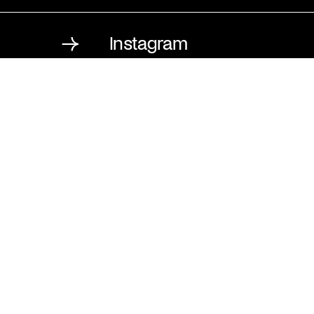
Instagram
St. Matthäus-Kirche
Kulturforum Berlin
Matthäikirchplatz
10785 Berlin
T
030 / 262 120 2
F
030 / 265 159 7