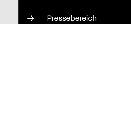
Pressebereich
Impressum
Datenschutz und
Barrierefreiheit
Stiftung St. Matthäus
Geschäftsstelle
Auguststraße 80
10117 Berlin
T
030 / 283 952 83
F
030 / 283 951 87