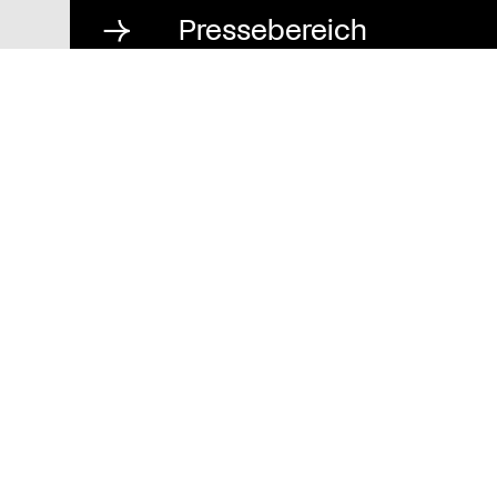
Pressebereich
Impressum
Datenschutz und
Barrierefreiheit
Stiftung St. Matthäus
Geschäftsstelle
Auguststraße 80
10117 Berlin
T
030 / 283 952 83
F
030 / 283 951 87
info@stiftung-stmatthaeus.de