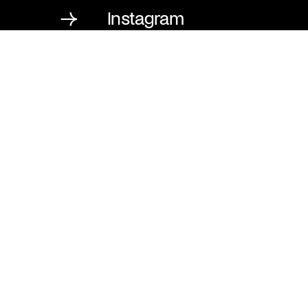
Instagram
St. Matthäus-Kirche
Kulturforum Berlin
Matthäikirchplatz
10785 Berlin
T
030 / 262 120 2
F
030 / 265 159 7