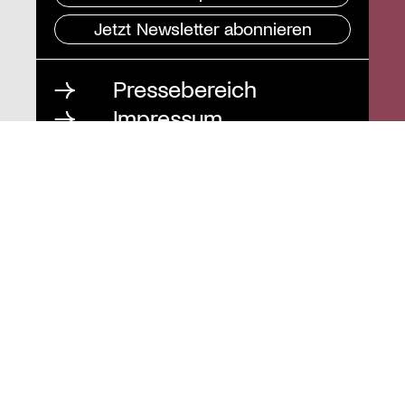
Jetzt Newsletter abonnieren
Pressebereich
Impressum
Datenschutz und
Barrierefreiheit
Instagram
Stiftung St. Matthäus
Geschäftsstelle
Auguststraße 80
10117 Berlin