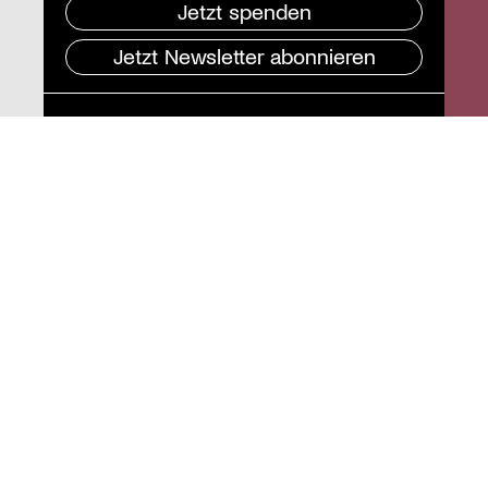
Jetzt spenden
Jetzt Newsletter abonnieren
Pressebereich
Impressum
Datenschutz und
Barrierefreiheit
Instagram
Stiftung St. Matthäus
Geschäftsstelle
Auguststraße 80
10117 Berlin