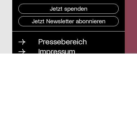
Jetzt spenden
Jetzt Newsletter abonnieren
Pressebereich
Impressum
Datenschutz und
Barrierefreiheit
Instagram
Stiftung St. Matthäus
Geschäftsstelle
Auguststraße 80
10117 Berlin