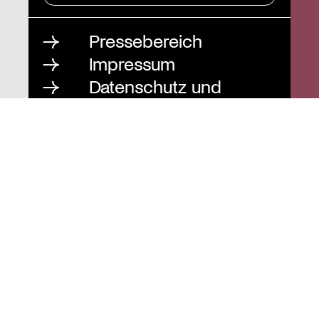
Pressebereich
Impressum
Datenschutz und
Barrierefreiheit
Instagram
Stiftung St. Matthäus
Geschäftsstelle
Auguststraße 80
10117 Berlin
T
030 / 283 952 83
F
030 / 283 951 87