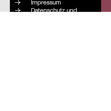
Impressum
Datenschutz und
Barrierefreiheit
Instagram
Stiftung St. Matthäus
Geschäftsstelle
Auguststraße 80
10117 Berlin
T
030 / 283 952 83
F
030 / 283 951 87
info@stiftung-stmatthaeus.de
St. Matthäus-Kirche