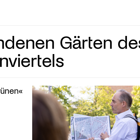
ndenen Gärten de
nviertels
rünen«