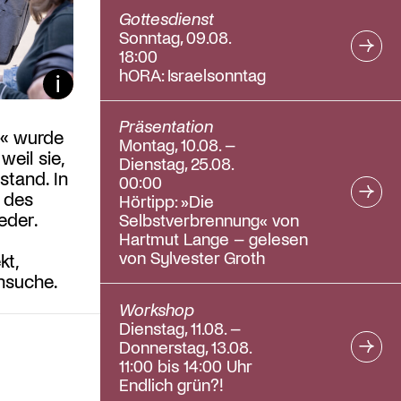
Gottesdienst
Sonntag, 09.08.
18:00
hORA: Israelsonntag
Bildunterschrift ein/aus
Präsentation
« wurde
Montag, 10.08. –
weil sie,
Dienstag, 25.08.
stand. In
00:00
n des
Hörtipp: »Die
eder.
Selbstverbrennung« von
Hartmut Lange – gelesen
von Sylvester Groth
kt,
ensuche.
Workshop
Dienstag, 11.08. –
Donnerstag, 13.08.
11:00 bis 14:00 Uhr
Endlich grün?!