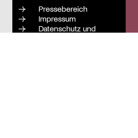
Pressebereich
Impressum
Datenschutz und
Barrierefreiheit
Instagram
Stiftung St. Matthäus
Geschäftsstelle
Auguststraße 80
10117 Berlin
T
030 / 283 952 83
F
030 / 283 951 87
info@stiftung-stmatthaeus.de