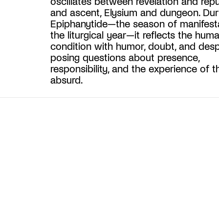
oscillates between revelation and repul
and ascent, Elysium and dungeon. Dur
Epiphanytide—the season of manifesta
the liturgical year—it reflects the hum
condition with humor, doubt, and despa
posing questions about presence,
responsibility, and the experience of t
absurd.