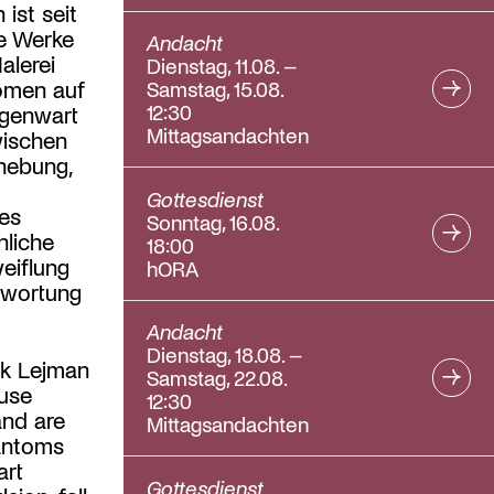
ist seit
ne Werke
Andacht
alerei
Dienstag, 11.08. –
omen auf
Samstag, 15.08.
12:30
egenwart
Mittagsandachten
wischen
hebung,
Gottesdienst
des
Sonntag, 16.08.
hliche
18:00
eiflung
hORA
twortung
Andacht
Dienstag, 18.08. –
ik Lejman
Samstag, 22.08.
fuse
12:30
and are
Mittagsandachten
hantoms
art
Gottesdienst