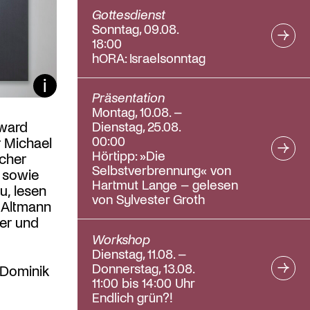
Gottesdienst
Sonntag, 09.08.
18:00
hORA: Israelsonntag
Bildunterschrift ein/aus
Präsentation
Montag, 10.08. –
oward
Dienstag, 25.08.
00:00
r Michael
Hörtipp: »Die
cher
Selbstverbrennung« von
 sowie
Hartmut Lange – gelesen
u, lesen
von Sylvester Groth
 Altmann
ker und
Workshop
Dienstag, 11.08. –
Donnerstag, 13.08.
 Dominik
11:00 bis 14:00 Uhr
Endlich grün?!