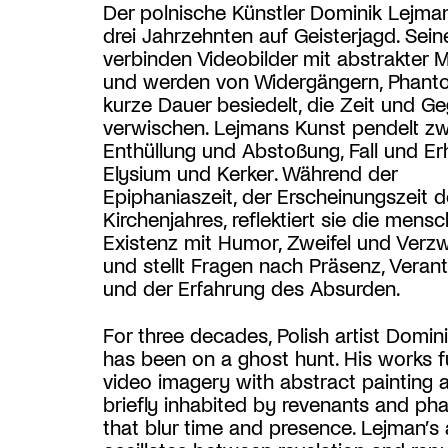
Der polnische Künstler Dominik Lejman 
drei Jahrzehnten auf Geisterjagd. Sei
verbinden Videobilder mit abstrakter M
und werden von Widergängern, Phant
kurze Dauer besiedelt, die Zeit und G
verwischen. Lejmans Kunst pendelt z
Enthüllung und Abstoßung, Fall und Er
Elysium und Kerker. Während der
Epiphaniaszeit, der Erscheinungszeit 
Kirchenjahres, reflektiert sie die mensc
Existenz mit Humor, Zweifel und Verzw
und stellt Fragen nach Präsenz, Veran
und der Erfahrung des Absurden.
For three decades, Polish artist Domin
has been on a ghost hunt. His works 
video imagery with abstract painting 
briefly inhabited by revenants and p
that blur time and presence. Lejman’s 