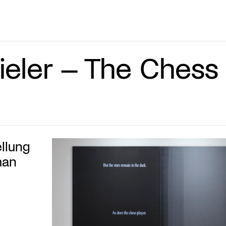
eler – The Chess
llung
man