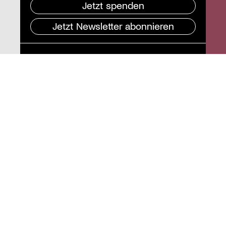
Jetzt spenden
Jetzt Newsletter abonnieren
Pressebereich
Impressum
Datenschutz und
Barrierefreiheit
Instagram
Stiftung St. Matthäus
Geschäftsstelle
Auguststraße 80
10117 Berlin