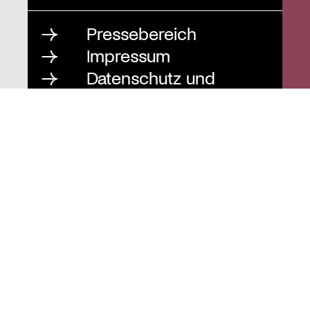
Pressebereich
Impressum
Datenschutz und
Barrierefreiheit
Instagram
Stiftung St. Matthäus
Geschäftsstelle
Auguststraße 80
10117 Berlin
T
030 / 283 952 83
F
030 / 283 951 87