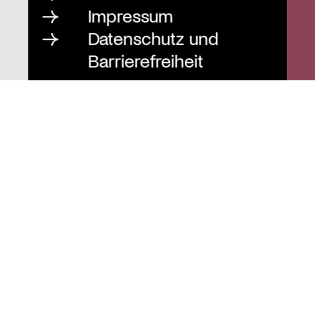
Impressum
Datenschutz und
Barrierefreiheit
Instagram
Stiftung St. Matthäus
Geschäftsstelle
Auguststraße 80
10117 Berlin
T
030 / 283 952 83
F
030 / 283 951 87
info@stiftung-stmatthaeus.de