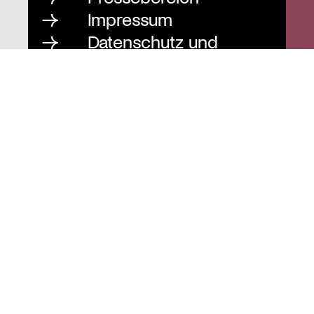
Impressum
Datenschutz und
Barrierefreiheit
Instagram
Stiftung St. Matthäus
Geschäftsstelle
Auguststraße 80
10117 Berlin
T
030 / 283 952 83
F
030 / 283 951 87
info@stiftung-stmatthaeus.de