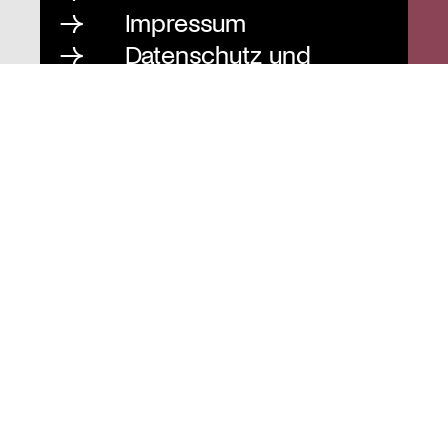
Impressum
Datenschutz und
Barrierefreiheit
Instagram
Stiftung St. Matthäus
Geschäftsstelle
Auguststraße 80
10117 Berlin
T
030 / 283 952 83
F
030 / 283 951 87
info@stiftung-stmatthaeus.de