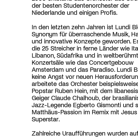
der besten Studentenorchester der
Niederlande und einigen Profis.
In den letzten zehn Jahren ist Lundi B
Synonym für überraschende Musik, H
und innovative Konzepte geworden. Es
die 25 Streicher in ferne Länder wie Ital
Libanon, Südafrika und in weltberühm
Konzertsäle wie das Concertgebouw
Amsterdam und das Paradiso. Lundi B
keine Angst vor neuen Herausforderun
arbeitete das Orchester beispielsweis
Popstar Ruben Hein, mit dem libanesi
Geiger Claude Chalhoub, der brasilian
Jazz-Legende Egberto Gismonti und sp
Matthäus-Passion im Remix mit Jesus 
Superstar.
Zahlreiche Uraufführungen wurden auf