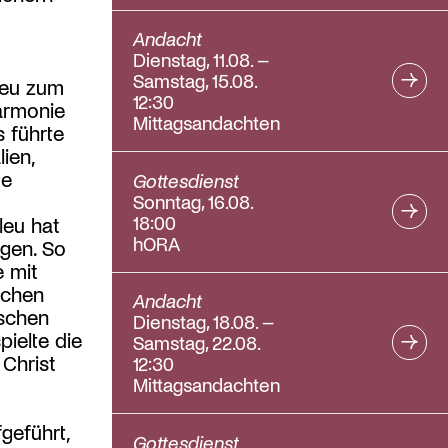
Andacht
Dienstag, 11.08. –
Samstag, 15.08.
leu zum
12:30
armonie
Mittagsandachten
 führte
ien,
te
Gottesdienst
Sonntag, 16.08.
18:00
leu hat
hORA
gen. So
e mit
schen
Andacht
ischen
Dienstag, 18.08. –
ielte die
Samstag, 22.08.
Christ
12:30
Mittagsandachten
geführt,
Gottesdienst