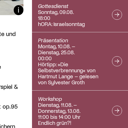
Gottesdienst
Bildunterschrift ein/aus
Sonntag, 09.08.
18:00
hORA: Israelsonntag
te und
Präsentation
Montag, 10.08. –
Dienstag, 25.08.
00:00
Hörtipp: »Die
e
Selbstverbrennung« von
Hartmut Lange – gelesen
von Sylvester Groth
rspiel &
Workshop
Dienstag, 11.08. –
t op.95
Donnerstag, 13.08.
11:00 bis 14:00 Uhr
Endlich grün?!
ichern