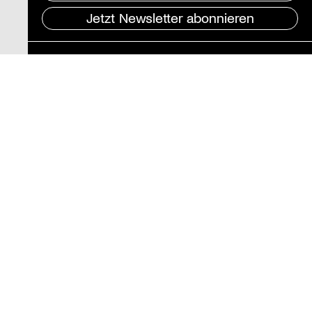
Jetzt Newsletter abonnieren
Pressebereich
Impressum
Datenschutz und
Barrierefreiheit
Instagram
Stiftung St. Matthäus
Geschäftsstelle
Auguststraße 80
10117 Berlin
T
030 / 283 952 83