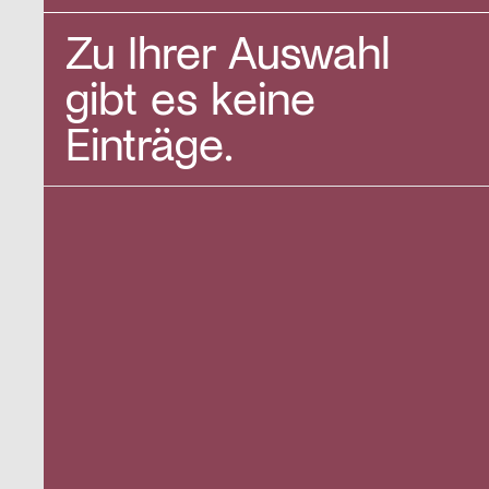
24
25
26
27
28
29
30
Zu Ihrer Auswahl
31
1
2
3
4
5
6
gibt es keine
Einträge.