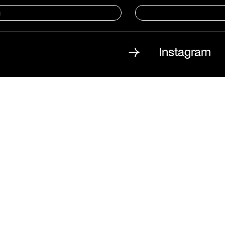
n
Instagram
iheit
St. Matthäus-Kirc
Kulturforum Berlin
Matthäikirchplatz
10785 Berlin
T
030 / 262 120 2
F
030 / 265 159 7