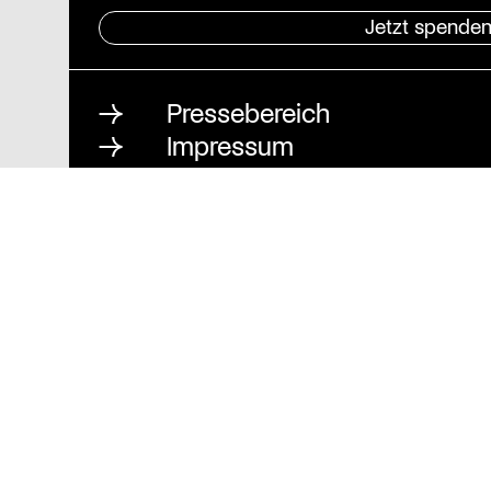
Jetzt spende
Pressebereich
Impressum
Datenschutz und Barrierefre
Stiftung St. Matthäus
Geschäftsstelle
Auguststraße 80
10117 Berlin
T
030 / 283 952 83
F
030 / 283 951 87
info@stiftung-stmatthaeus.de