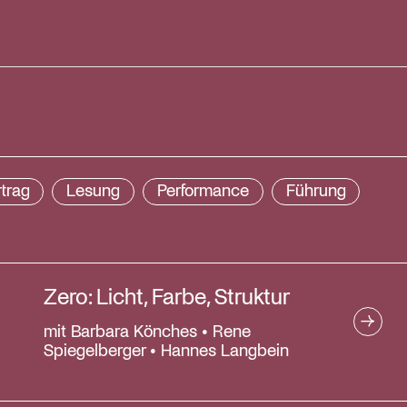
ust
2026
trag
Lesung
Performance
Führung
Do
Fr
Sa
So
30
31
1
2
Zero: Licht, Farbe, Struktur
6
7
8
9
mit Barbara Könches • Rene
Spiegelberger • Hannes Langbein
13
14
15
16
20
21
22
23