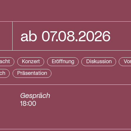
ab 07.08.2026
Aug
acht
Konzert
Eröffnung
Diskussion
Vor
ch
Präsentation
Mo
Di
Mi
27
28
29
Gespräch
18:00
3
4
5
10
11
12
17
18
19