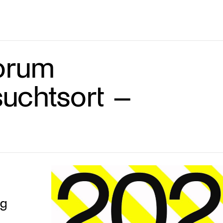
forum
uchtsort –
ng