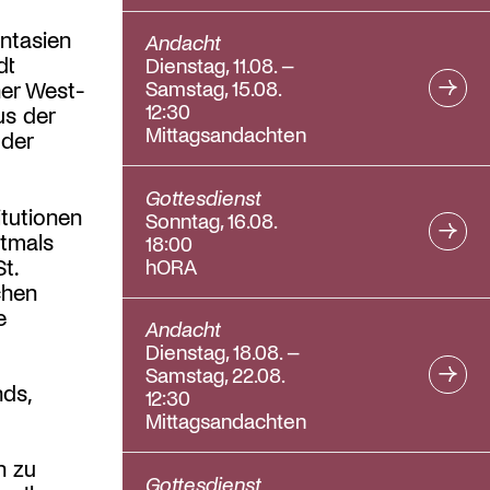
antasien
Andacht
dt
Dienstag, 11.08. –
Samstag, 15.08.
ner West-
12:30
us der
Mittagsandachten
 der
Gottesdienst
tutionen
Sonntag, 16.08.
stmals
18:00
hORA
t.
chen
e
Andacht
Dienstag, 18.08. –
Samstag, 22.08.
ds,
12:30
Mittagsandachten
n zu
Gottesdienst