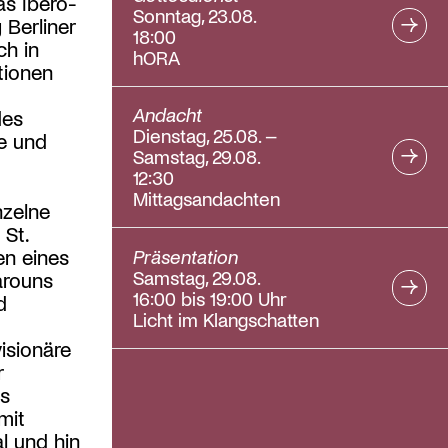
das Ibero-
Sonntag, 23.08.
 Berliner
18:00
ch in
hORA
tionen
Andacht
des
Dienstag, 25.08. –
e und
Samstag, 29.08.
12:30
Mittagsandachten
nzelne
 St.
en eines
Präsentation
Samstag, 29.08.
arouns
16:00 bis 19:00 Uhr
d
Licht im Klangschatten
isionäre
r
ds
mit
l und hin