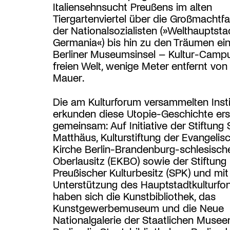
Italiensehnsucht Preußens im alten
Tiergartenviertel über die Großmachtf
der Nationalsozialisten (»Welthauptsta
Germania«) bis hin zu den Träumen ei
Berliner Museumsinsel – Kultur-Camp
freien Welt, wenige Meter entfernt von
Mauer.
Die am Kulturforum versammelten Insti
erkunden diese Utopie-Geschichte er
gemeinsam: Auf Initiative der Stiftung S
Matthäus, Kulturstiftung der Evangelis
Kirche Berlin-Brandenburg-schlesisch
Oberlausitz (EKBO) sowie der Stiftung
Preußischer Kulturbesitz (SPK) und mit
Unterstützung des Hauptstadtkulturfon
haben sich die Kunstbibliothek, das
Kunstgewerbemuseum und die Neue
Nationalgalerie der Staatlichen Musee