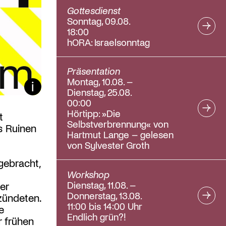
Gottesdienst
Sonntag, 09.08.
18:00
hORA: Israelsonntag
Präsentation
Montag, 10.08. –
Bildunterschrift ein/aus
Dienstag, 25.08.
00:00
Hörtipp: »Die
t
Selbstverbrennung« von
s Ruinen
Hartmut Lange – gelesen
von Sylvester Groth
gebracht,
Workshop
Dienstag, 11.08. –
er
Donnerstag, 13.08.
zündeten.
11:00 bis 14:00 Uhr
e
Endlich grün?!
r frühen