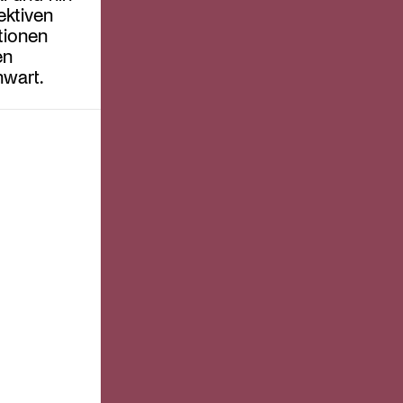
ektiven
tionen
en
nwart.