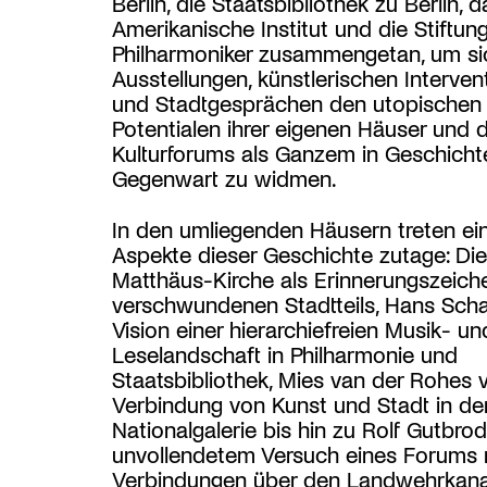
Berlin, die Staatsbibliothek zu Berlin, 
Amerikanische Institut und die Stiftung
Philharmoniker zusammengetan, um si
Ausstellungen, künstlerischen Interven
und Stadtgesprächen den utopischen
Potentialen ihrer eigenen Häuser und 
Kulturforums als Ganzem in Geschicht
Gegenwart zu widmen.
In den umliegenden Häusern treten ei
Aspekte dieser Geschichte zutage: Die
Matthäus-Kirche als Erinnerungszeich
verschwundenen Stadtteils, Hans Sch
Vision einer hierarchiefreien Musik- un
Leselandschaft in Philharmonie und
Staatsbibliothek, Mies van der Rohes v
Verbindung von Kunst und Stadt in de
Nationalgalerie bis hin zu Rolf Gutbro
unvollendetem Versuch eines Forums 
Verbindungen über den Landwehrkana