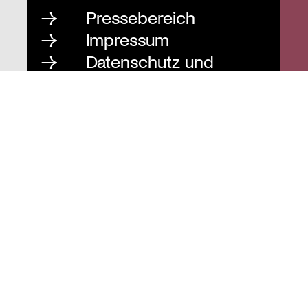
Pressebereich
Impressum
Datenschutz und
Barrierefreiheit
Instagram
Stiftung St. Matthäus
Geschäftsstelle
Auguststraße 80
10117 Berlin
T
030 / 283 952 83
F
030 / 283 951 87
info@stiftung-stmatthaeus.de