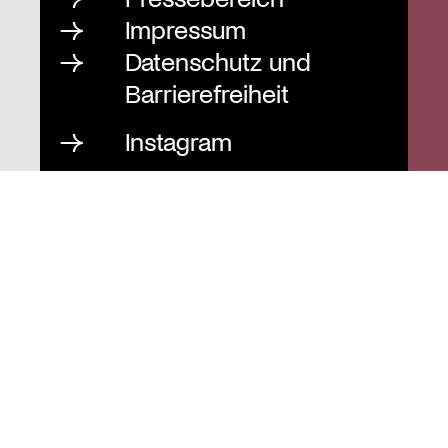
Impressum
Datenschutz und
Barrierefreiheit
Instagram
Stiftung St. Matthäus
Geschäftsstelle
Auguststraße 80
10117 Berlin
T
030 / 283 952 83
F
030 / 283 951 87
info@stiftung-stmatthaeus.de