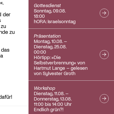
«.
Gottesdienst
Sonntag, 09.08.
d der
18:00
s
hORA: Israelsonntag
 zu
ende zu
Präsentation
Montag, 10.08. –
Dienstag, 25.08.
 das
00:00
ia
Hörtipp: »Die
Selbstverbrennung« von
Hartmut Lange – gelesen
von Sylvester Groth
Workshop
Dienstag, 11.08. –
afür!
Donnerstag, 13.08.
11:00 bis 14:00 Uhr
Endlich grün?!