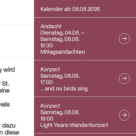
Kalender ab 08.08.2026
Andacht
Dienstag, 04.08. –
Samstag, 08.08.
12:30
Mittagsandachten
Konzert
y wird
Samstag, 08.08.
17:00
 St.
…and no birds sing
eine
eils
Konzert
Samstag, 08.08.
18:00
Light Years: Wanderkonzert
r dazu
in diese