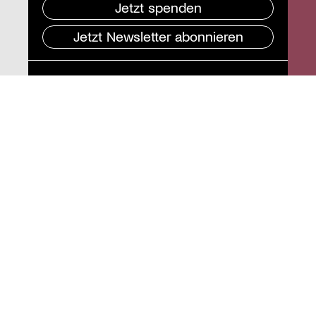
Jetzt spenden
Jetzt Newsletter abonnieren
Pressebereich
Impressum
Datenschutz und
Barrierefreiheit
Instagram
Stiftung St. Matthäus
Geschäftsstelle
Auguststraße 80
10117 Berlin