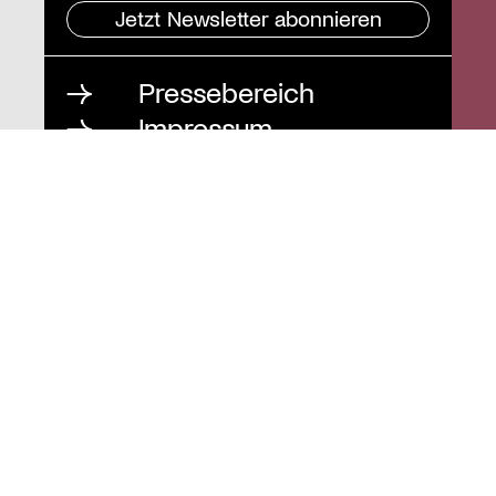
Jetzt Newsletter abonnieren
Pressebereich
Impressum
Datenschutz und
Barrierefreiheit
Instagram
Stiftung St. Matthäus
Geschäftsstelle
Auguststraße 80
10117 Berlin
T
030 / 283 952 83