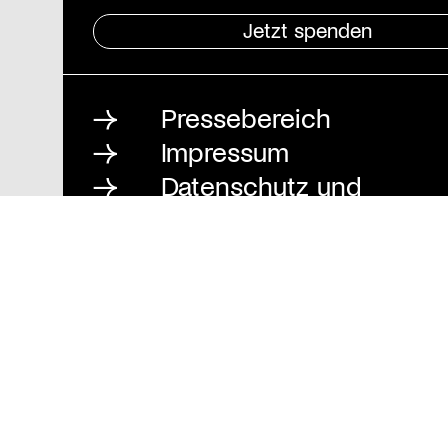
Jetzt spenden
Pressebereich
Impressum
Datenschutz und
Barrierefreiheit
Stiftung St. Matthäus
Geschäftsstelle
Auguststraße 80
10117 Berlin