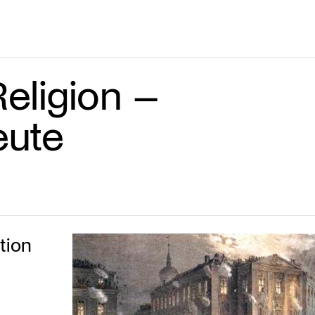
eligion –
eute
tion