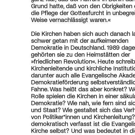
Grund hatte, daß von den Obrigkeiten 
die Pflege der Gottesfurcht in unbegrei
Weise vernachlässigt waren.«
Die Kirchen haben sich auch danach l
schwer getan mit der aufkeimenden
Demokratie in Deutschland. 1989 dag
gehörten sie zu den Heimstätten der
»friedlichen Revolution«. Heute schrei
Kirchenleitende und kirchliche Institut
darunter auch alle Evangelische Akad
Demokratieförderung selbstverständlic
Fahne. Was heißt das aber konkret? W
Rolle spielen die Kirchen in einer säkul
Demokratie? Wie nah, wie fern sind si
und Staat? Wie gestaltet sich das Verh
von Politiker*innen und Kirchenleitung
demokratisch verfasst ist die Evangel
Kirche selbst? Und was bedeutet in d