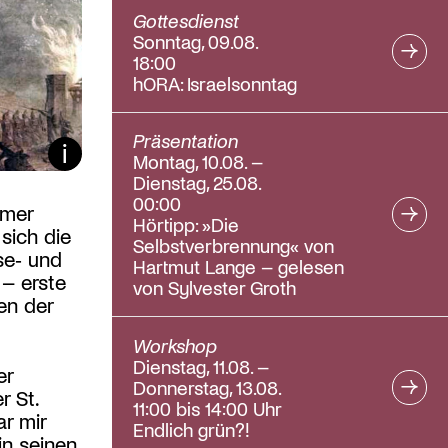
Gottesdienst
Sonntag, 09.08.
18:00
hORA: Israelsonntag
Präsentation
Bildunterschrift ein/aus
Montag, 10.08. –
Dienstag, 25.08.
00:00
mmer
Hörtipp: »Die
sich die
Selbstverbrennung« von
se‑ und
Hartmut Lange – gelesen
 – erste
von Sylvester Groth
en der
Workshop
Dienstag, 11.08. –
er
Donnerstag, 13.08.
r St.
11:00 bis 14:00 Uhr
r mir
Endlich grün?!
in seinen