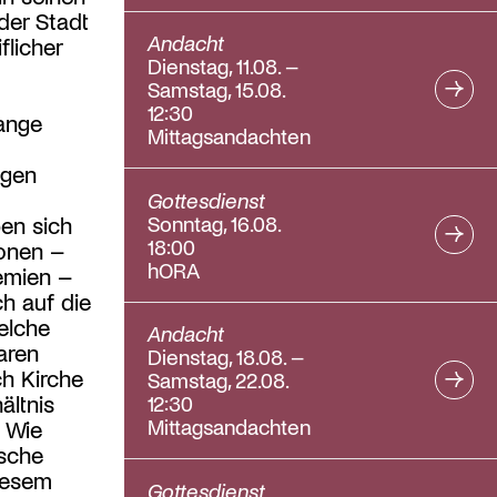
der Stadt
Andacht
flicher
Dienstag, 11.08. –
Samstag, 15.08.
12:30
ange
Mittagsandachten
egen
Gottesdienst
Sonntag, 16.08.
ben sich
18:00
ionen –
hORA
emien –
h auf die
elche
Andacht
aren
Dienstag, 18.08. –
ch Kirche
Samstag, 22.08.
ältnis
12:30
Mittagsandachten
? Wie
ische
iesem
Gottesdienst