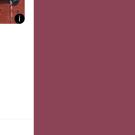
lenden
Bildunterschrift ein/aus
lenden