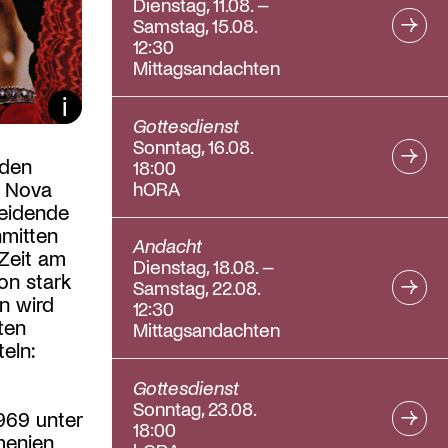
Dienstag, 11.08. –
Samstag, 15.08.
12:30
Mittagsandachten
Bildunterschrift ein/aus
Gottesdienst
Sonntag, 16.08.
 den
18:00
hORA
t Nova
neidende
mitten
Andacht
 Zeit am
Dienstag, 18.08. –
on stark
Samstag, 22.08.
in wird
12:30
ten
Mittagsandachten
eln:
Gottesdienst
Sonntag, 23.08.
969 unter
18:00
menien