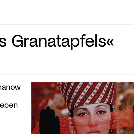
s Granatapfels«
chanow
Leben
d