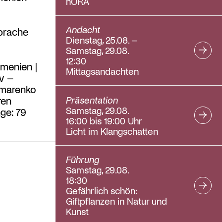
hORA
Andacht
sprache
Dienstag, 25.08. –
Samstag, 29.08.
12:30
menien |
Mittagsandachten
v –
omarenko
Präsentation
ren
Samstag, 29.08.
ge: 79
16:00 bis 19:00 Uhr
Licht im Klangschatten
Führung
Samstag, 29.08.
18:30
Gefährlich schön:
Giftpflanzen in Natur und
Kunst