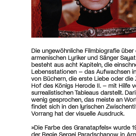
Die ungewöhnliche Filmbiografie über
armenischen Lyriker und Sänger Saya
besteht aus acht Kapiteln, die einsch
Lebensstationen – das Aufwachsen in
von Büchern, die erste Liebe oder die
Hof des Königs Herode II. – mit Hilfe v
surrealistischen Tableaus darstellt. Dar
wenig gesprochen, das meiste an Wor
findet sich in den lyrischen Zwischentit
Vorrang hat der visuelle Ausdruck.
»Die Farbe des Granatapfels« wurde 1
der Regie Sergei Paradschanow in Ar